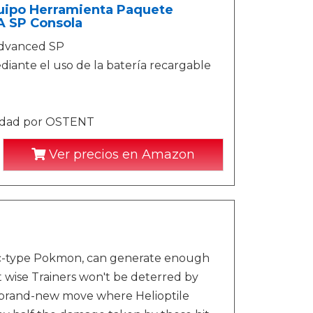
uipo Herramienta Paquete
 SP Consola
Advanced SP
iante el uso de la batería recargable
lidad por OSTENT
Ver precios en Amazon
ic-type Pokmon, can generate enough
 wise Trainers won't be deterred by
 a brand-new move where Helioptile