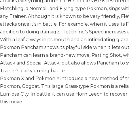
attacks everything around it. Helioptile's HP is restored
Fletchling, a Normal- and Flying-type Pokmon, sings with 
any Trainer. Although it is known to be very friendly, Fl
attacks once it's in battle. For example, when it uses its
addition to doing damage, Fletchling's Speed increases 
With a leaf always in its mouth and an intimidating glare 
Pokmon Pancham shows its playful side when it lets out a 
Pancham can learn a brand-new move, Parting Shot, wh
Attack and Special Attack, but also allows Pancham to 
Trainer's party during battle.
Pokmon X and Pokmon Y introduce a new method of tra
Pokmon, Gogoat. This large Grass-type Pokmon is a reliab
Lumiose City. In battle, it can use Horn Leech to recove
this move.