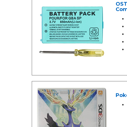
OST
Com
Pok