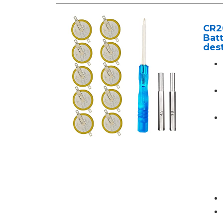
CR20
Bat
dest