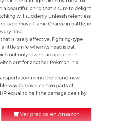
 by half the damage taken by those hit.
a beautiful chirp that is sure to delight
etchling will suddenly unleash relentless
 Fire-type move Flame Charge in battle, in
every time.
that is rarely effective, Fighting-type
little smile when its head is pat.
ich not only lowers an opponent's
switch out for another Pokmon in a
nsportation-riding the brand-new
le way to travel certain parts of
r HP equal to half the damage dealt by
Ver precios en Amazon