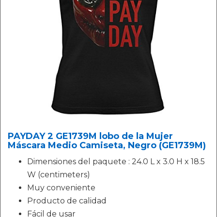
PAYDAY 2 GE1739M lobo de la Mujer
Máscara Medio Camiseta, Negro (GE1739M)
Dimensiones del paquete : 24.0 L x 3.0 H x 18.5
W (centimeters)
Muy conveniente
Producto de calidad
Fácil de usar