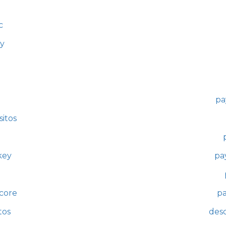
c
y
pa
sitos
key
pa
score
pa
tos
des