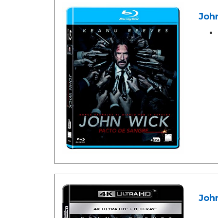
John
John