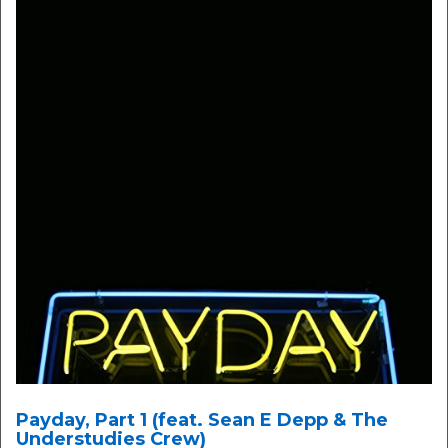
Payday, Part 1 (feat. Sean E Depp & The
Understudies Crew)