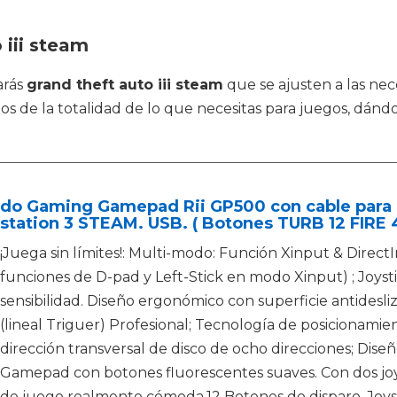
 iii steam
arás
grand theft auto iii steam
que se ajusten a las n
cios de la totalidad de lo que necesitas para juegos, dá
do Gaming Gamepad Rii GP500 con cable para 
station 3 STEAM. USB. ( Botones TURB 12 FIRE 4
¡Juega sin límites!: Multi-modo: Función Xinput & Direc
funciones de D-pad y Left-Stick en modo Xinput) ; Joysti
sensibilidad. Diseño ergonómico con superficie antidesli
(lineal Triguer) Profesional; Tecnología de posicionami
dirección transversal de disco de ocho direcciones; Diseñ
Gamepad con botones fluorescentes suaves. Con dos joy
de juego realmente cómoda.12 Botones de disparo. Joyst