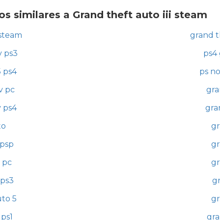
s similares a Grand theft auto iii steam
 steam
grand t
v ps3
ps4 
5 ps4
ps n
v pc
gra
v ps4
gra
to
gr
 psp
gr
 pc
gr
 ps3
gr
uto 5
gr
 ps1
gra