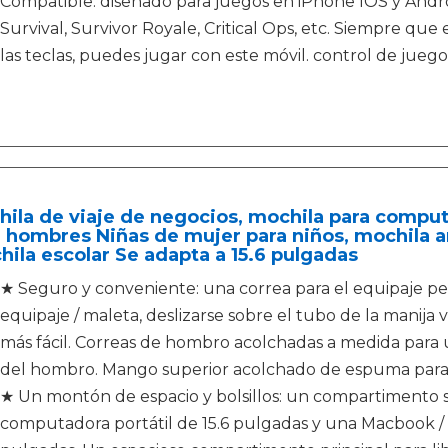
Compatible: diseñado para juegos en iPhone IOS y Andr
Survival, Survivor Royale, Critical Ops, etc. Siempre que 
las teclas, puedes jugar con este móvil. control de juego
ila de viaje de negocios, mochila para comput
 hombres Niñas de mujer para niños, mochila 
ila escolar Se adapta a 15.6 pulgadas
★ Seguro y conveniente: una correa para el equipaje pe
equipaje / maleta, deslizarse sobre el tubo de la manija 
más fácil. Correas de hombro acolchadas a medida para u
del hombro. Mango superior acolchado de espuma para
★ Un montón de espacio y bolsillos: un compartimento 
computadora portátil de 15.6 pulgadas y una Macbook / 