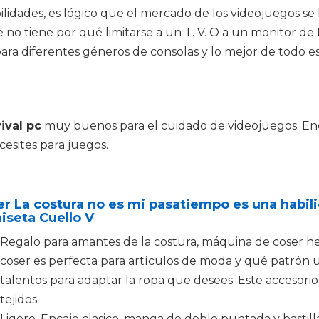
lidades, es lógico que el mercado de los videojuegos se 
o tiene por qué limitarse a un T. V. O a un monitor de P
ra diferentes géneros de consolas y lo mejor de todo es 
ival pc
muy buenos para el cuidado de videojuegos. Encu
esites para juegos.
r La costura no es mi pasatiempo es una habil
seta Cuello V
Regalo para amantes de la costura, máquina de coser h
coser es perfecta para artículos de moda y qué patrón 
talentos para adaptar la ropa que desees. Este accesor
tejidos.
Ligero, Encaje clasico, manga de doble puntada y bastill