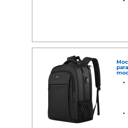
Moch
para
moch