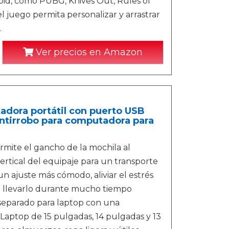
oid, como PUBG, Knives Out, Rules of
el juego permita personalizar y arrastrar
.
Ver precios en Amazon
adora portátil con puerto USB
antirrobo para computadora para
rmite el gancho de la mochila al
vertical del equipaje para un transporte
n ajuste más cómodo, aliviar el estrés
 llevarlo durante mucho tiempo
separado para laptop con una
Laptop de 15 pulgadas, 14 pulgadas y 13