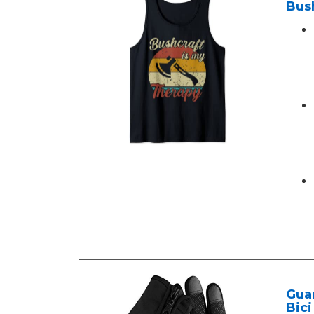
Bush
Gua
Bici