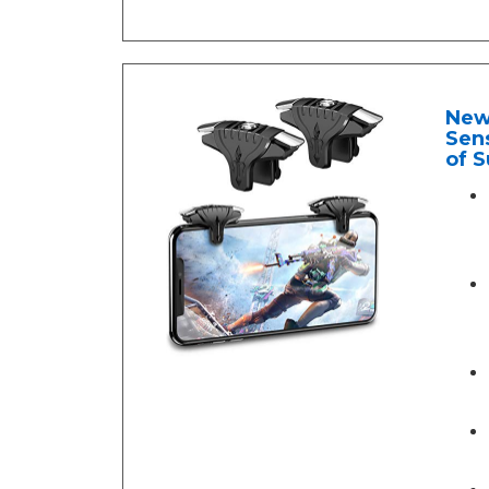
New
Sens
of S