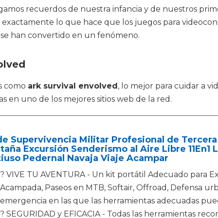
gamos recuerdos de nuestra infancia y de nuestros prim
es exactamente lo que hace que los juegos para videocon
os se han convertido en un fenómeno.
olved
os como
ark survival envolved
, lo mejor para cuidar a 
s en uno de los mejores sitios web de la red.
de Supervivencia Militar Profesional de Terce
aña Excursión Senderismo al Aire Libre 11En1 L
tiuso Pedernal Navaja Viaje Acampar
? VIVE TU AVENTURA - Un kit portátil Adecuado para Exc
Acampada, Paseos en MTB, Softair, Offroad, Defensa urb
emergencia en las que las herramientas adecuadas pued
? SEGURIDAD y EFICACIA - Todas las herramientas reco