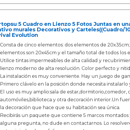
topsu 5 Cuadro en Lienzo 5 Fotos Juntas en un
tivo murales Decorativos y Carteles((Cuadro/1
ival Evolution
Consta de cinco elementos: dos elementos de 20x35cm; 
elementos son 20x45cm y el tamaño total de todos los 
Utilice tintas impermeables de alta calidad y recubrimi
lienzo moderno de alta resolución. Color perfecto y niti
La instalación es muy conveniente. Hay un juego de ga
Primero clávelo en la posición donde necesita instalarlo
El uso es muy amplio:sala de estar,dormitorio,comedor, c
automóviles,biblioteca y otra decoración interior.Un fu
la decoración que hace que su habitación sea única.
Recibirás un paquete que contiene 5 marcos montados y u
alguna pregunta, no dude en contactarnos. Lo resolvere