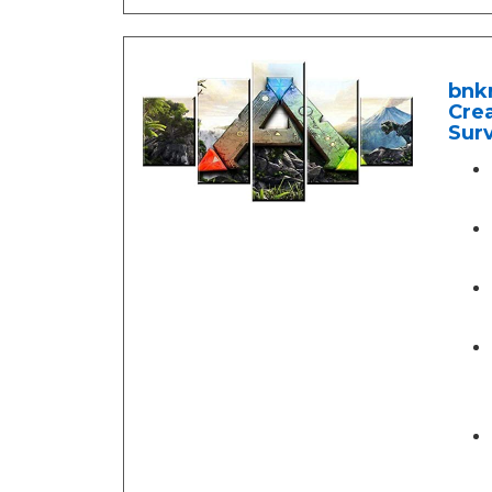
bnkr
Crea
Surv