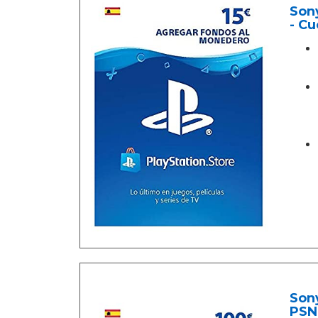
Sony
- Cu
Sony
PSN