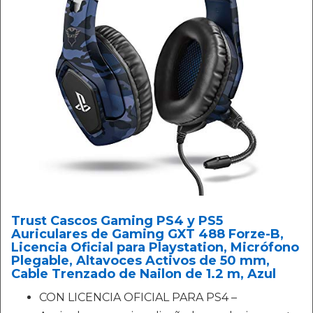
Trust Cascos Gaming PS4 y PS5
Auriculares de Gaming GXT 488 Forze-B,
Licencia Oficial para Playstation, Micrófono
Plegable, Altavoces Activos de 50 mm,
Cable Trenzado de Nailon de 1.2 m, Azul
CON LICENCIA OFICIAL PARA PS4 –