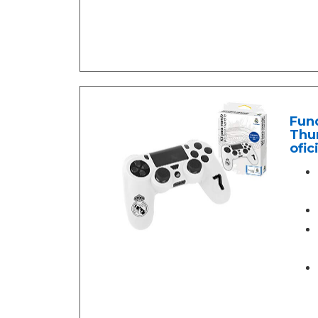
Fund
Thum
ofic