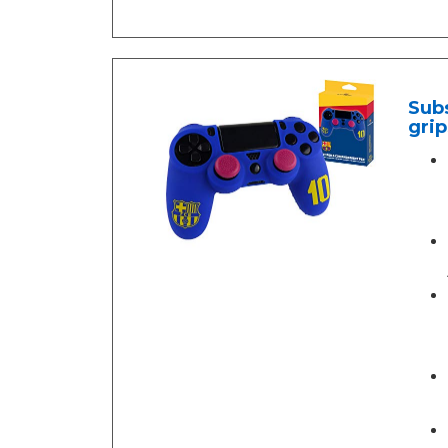
Subs
grip