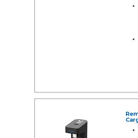
Rem
Car