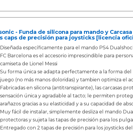
onic - Funda de silicona para mando y Carcas
s caps de precisión para joysticks [licencia ofi
Diseñada específicamente para el mando PS4 Dualshock 4,
FC Barcelona es el accesorio imprescindible para persona
camiseta de Lionel Messi
Su forma única se adapta perfectamente a la forma de
juego (no más manos doloridas) y tambien optimiza el acc
Fabricadas en silicona (antitranspirante), las carcasas p
sensación única y agradable al tacto; le permiten prot
arañazos gracias a su elasticidad y a su capacidad de abs
Muy fácil de instalar, simplemente desliza el mando Dua
protectoras y sujeta las tapas de precisión para los pulga
Entregado con 2 tapas de precisión para los joysticks d