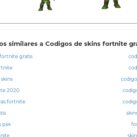
s similares a Codigos de skins fortnite gr
fortnite gratis
cod
rtnite
cod
 skins
codigo
ite 2020
codigo
as fortnite
codigo
tis
skin
s ps4
fo
tnite
skin