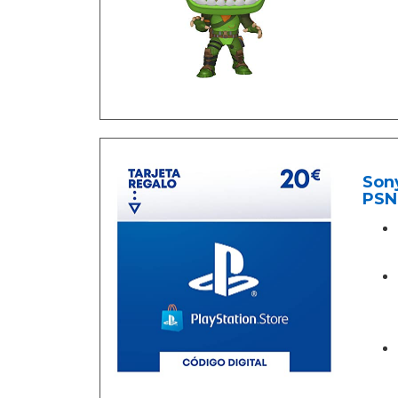
Sony
PSN