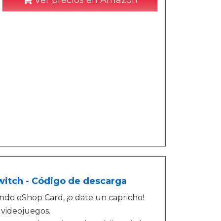
Ver precios en Amazon
witch - Código de descarga
endo eShop Card, ¡o date un capricho!
 videojuegos.