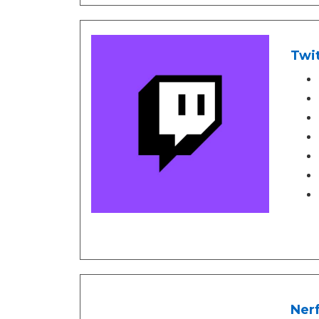
Twit
Nerf