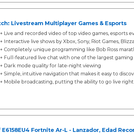
ch: Livestream Multiplayer Games & Esports
+ Live and recorded video of top video games, esports ev
+ Interactive live shows by Xbox, Sony, Riot Games, Blizz
+ Completely unique programming like Bob Ross marat
+ Full-featured live chat with one of the largest gamin
+ Dark mode quality for late-night viewing
+ Simple, intuitive navigation that makes it easy to dis
+ Mobile broadcasting, putting the ability to go live rig
 E6158EU4 Fortnite Ar-L - Lanzador, Edad Rec