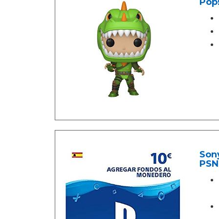
Pop!
Sony
PSN