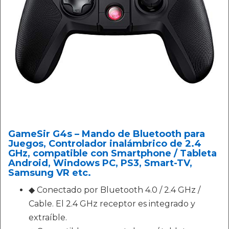
GameSir G4s – Mando de Bluetooth para
Juegos, Controlador inalámbrico de 2.4
GHz, compatible con Smartphone / Tableta
Android, Windows PC, PS3, Smart-TV,
Samsung VR etc.
◆ Conectado por Bluetooth 4.0 / 2.4 GHz /
Cable. El 2.4 GHz receptor es integrado y
extraíble.