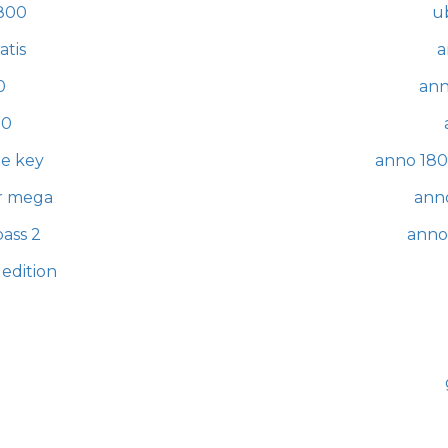
1800
u
atis
a
0
ann
00
e key
anno 180
r mega
ann
ass 2
anno
edition