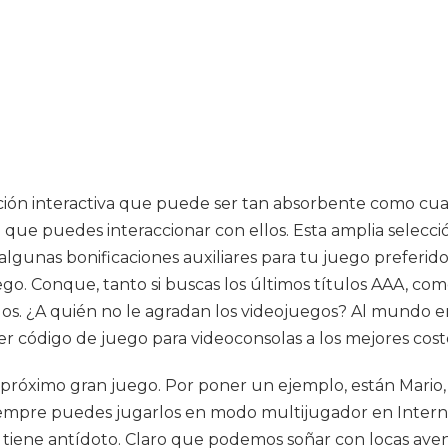
ción interactiva que puede ser tan absorbente como cual
que puedes interaccionar con ellos. Esta amplia selecc
s algunas bonificaciones auxiliares para tu juego prefer
go. Conque, tanto si buscas los últimos títulos AAA, com
odos. ¿A quién no le agradan los videojuegos? Al mundo e
 código de juego para videoconsolas a los mejores coste
róximo gran juego. Por poner un ejemplo, están Mario, 
iempre puedes jugarlos en modo multijugador en Internet
 tiene antídoto. Claro que podemos soñar con locas ave