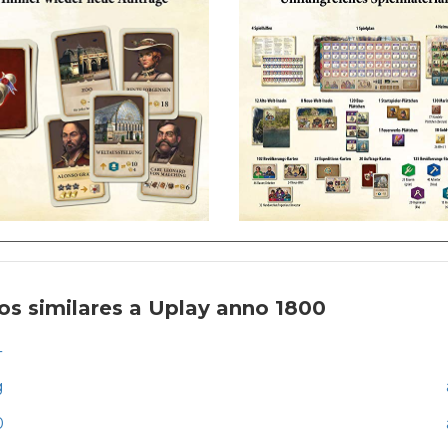
os similares a Uplay anno 1800
4
g
0