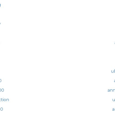
g
y
c
u
0
00
ann
ction
u
00
a