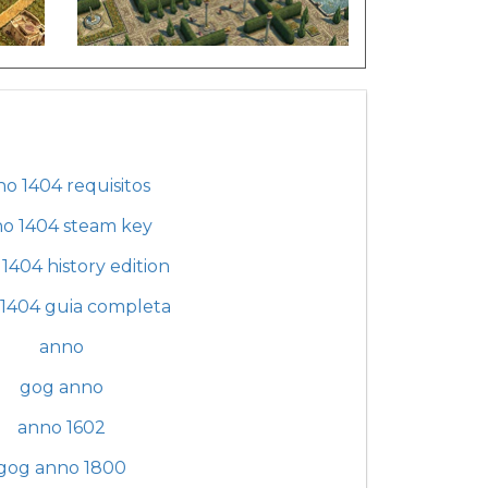
o 1404 requisitos
o 1404 steam key
1404 history edition
1404 guia completa
anno
gog anno
anno 1602
gog anno 1800