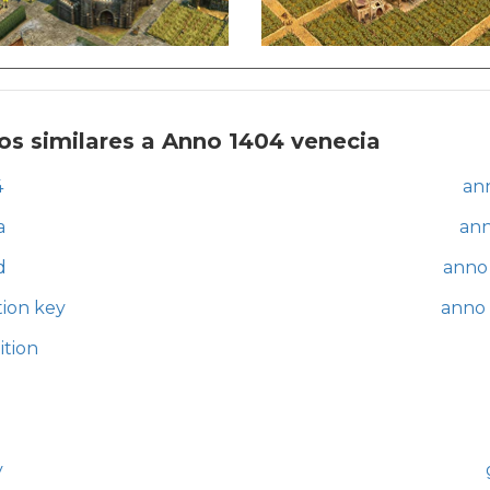
os similares a Anno 1404 venecia
4
ann
a
ann
d
anno 
tion key
anno 
ition
g
y