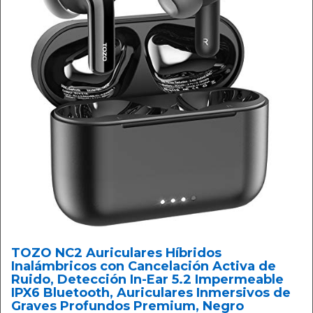
TOZO NC2 Auriculares Híbridos
Inalámbricos con Cancelación Activa de
Ruido, Detección In-Ear 5.2 Impermeable
IPX6 Bluetooth, Auriculares Inmersivos de
Graves Profundos Premium, Negro