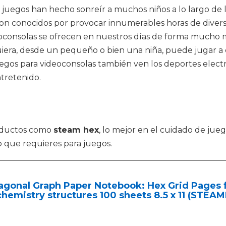
s juegos han hecho sonreír a muchos niños a lo largo de 
son conocidos por provocar innumerables horas de divers
eoconsolas se ofrecen en nuestros días de forma mucho m
uiera, desde un pequeño o bien una niña, puede jugar a 
uegos para videoconsolas también ven los deportes elect
tretenido.
roductos como
steam hex
, lo mejor en el cuidado de jue
o que requieres para juegos.
agonal Graph Paper Notebook: Hex Grid Pages 
hemistry structures 100 sheets 8.5 x 11 (STE