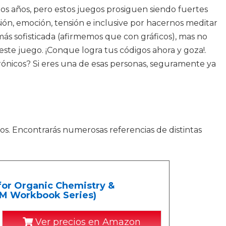
los años, pero estos juegos prosiguen siendo fuertes
ión, emoción, tensión e inclusive por hacernos meditar
ás sofisticada (afirmemos que con gráficos), mas no
este juego. ¡Conque logra tus códigos ahora y goza!.
rónicos? Si eres una de esas personas, seguramente ya
gos. Encontrarás numerosas referencias de distintas
for Organic Chemistry &
AMM Workbook Series)
Ver precios en Amazon