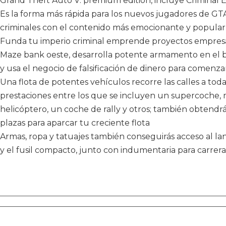
Grand Theft Auto V: premium edition, incluye Criminal E
Es la forma más rápida para los nuevos jugadores de GTA
criminales con el contenido más emocionante y popular
Funda tu imperio criminal emprende proyectos empresari
Maze bank oeste, desarrolla potente armamento en el 
y usa el negocio de falsificación de dinero para comenzar
Una flota de potentes vehículos recorre las calles a tod
prestaciones entre los que se incluyen un supercoche, 
helicóptero, un coche de rally y otros; también obtendr
plazas para aparcar tu creciente flota
Armas, ropa y tatuajes también conseguirás acceso al lan
y el fusil compacto, junto con indumentaria para carre