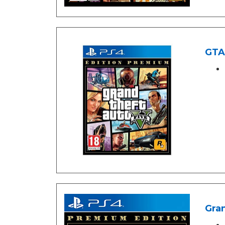
GTA 
Gran