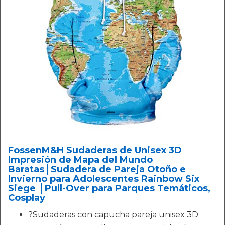
FossenM&H Sudaderas de Unisex 3D
Impresión de Mapa del Mundo
Baratas│‍Sudadera de Pareja Otoño e
Invierno para Adolescentes Rainbow Six
Siege │Pull-Over para Parques Temáticos,
Cosplay
?Sudaderas con capucha pareja unisex 3D