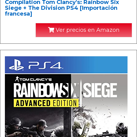
Compilation Tom Clancy's: Rainbow Six
Siege + The Division PS4 [Importación
francesa]
Ver precios en Amazon