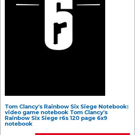
Tom Clancy's Rainbow Six Siege Notebook:
video game notebook Tom Clancy's
Rainbow Six Siege r6s 120 page 6x9
notebook