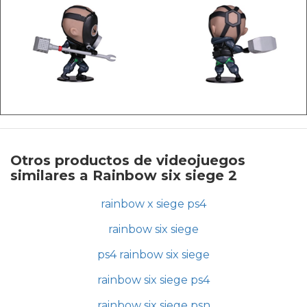
Otros productos de videojuegos
similares a Rainbow six siege 2
rainbow x siege ps4
rainbow six siege
ps4 rainbow six siege
rainbow six siege ps4
rainbow six siege psn