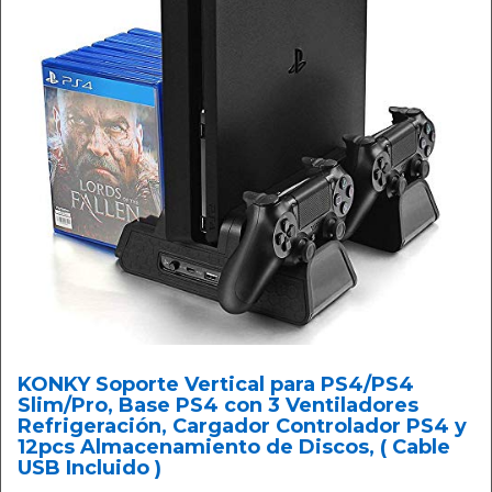
KONKY Soporte Vertical para PS4/PS4
Slim/Pro, Base PS4 con 3 Ventiladores
Refrigeración, Cargador Controlador PS4 y
12pcs Almacenamiento de Discos, ( Cable
USB Incluido )