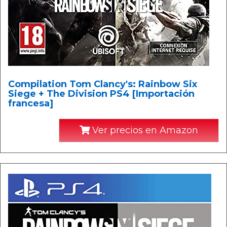
Compilation Tom Clancy's: Rainbow Six
Siege + The Division PS4 [Importación
francesa]
Ver precios en Amazon