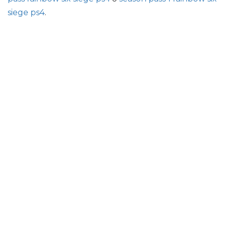
siege ps4
.