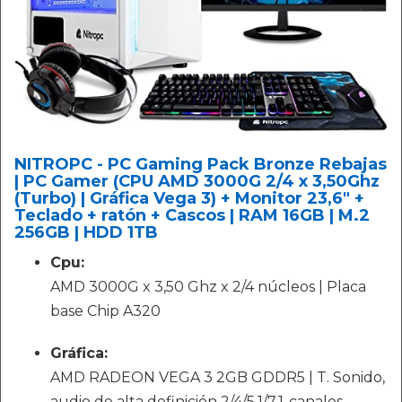
NITROPC - PC Gaming Pack Bronze Rebajas
| PC Gamer (CPU AMD 3000G 2/4 x 3,50Ghz
(Turbo) | Gráfica Vega 3) + Monitor 23,6" +
Teclado + ratón + Cascos | RAM 16GB | M.2
256GB | HDD 1TB
Cpu:
AMD 3000G x 3,50 Ghz x 2/4 núcleos | Placa
base Chip A320
Gráfica:
AMD RADEON VEGA 3 2GB GDDR5 | T. Sonido,
audio de alta definición 2/4/5.1/7.1-canales