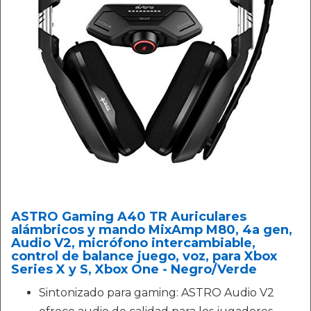
ASTRO Gaming A40 TR Auriculares
alámbricos y mando MixAmp M80, 4a gen,
Audio V2, micrófono intercambiable,
control de balance juego, voz, para Xbox
Series X y S, Xbox One - Negro/Verde
Sintonizado para gaming: ASTRO Audio V2