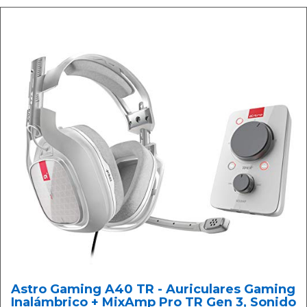
Astro Gaming A40 TR - Auriculares Gaming
Inalámbrico + MixAmp Pro TR Gen 3, Sonido