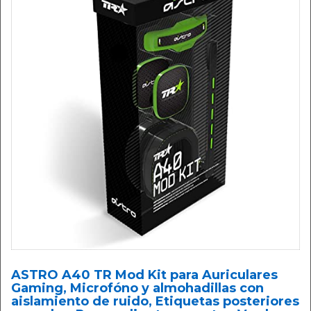
ASTRO A40 TR Mod Kit para Auriculares
Gaming, Microfóno y almohadillas con
aislamiento de ruido, Etiquetas posteriores