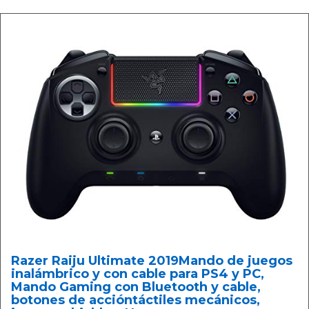
Razer Raiju Ultimate 2019Mando de juegos
inalámbrico y con cable para PS4 y PC,
Mando Gaming con Bluetooth y cable,
botones de accióntáctiles mecánicos,