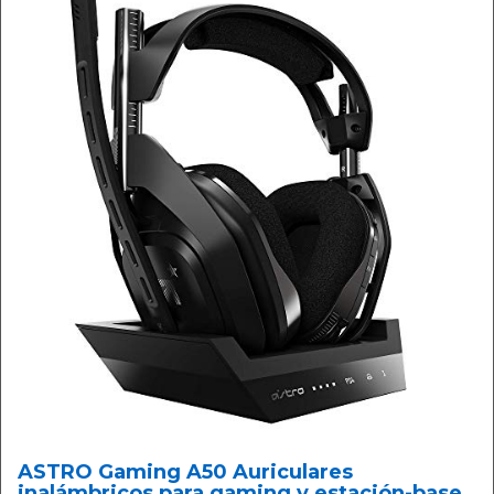
ASTRO Gaming A50 Auriculares
inalámbricos para gaming y estación-base