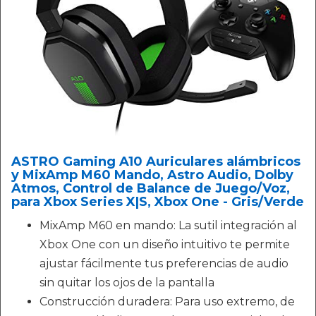
ASTRO Gaming A10 Auriculares alámbricos
y MixAmp M60 Mando, Astro Audio, Dolby
Atmos, Control de Balance de Juego/Voz,
para Xbox Series X|S, Xbox One - Gris/Verde
MixAmp M60 en mando: La sutil integración al
Xbox One con un diseño intuitivo te permite
ajustar fácilmente tus preferencias de audio
sin quitar los ojos de la pantalla
Construcción duradera: Para uso extremo, de