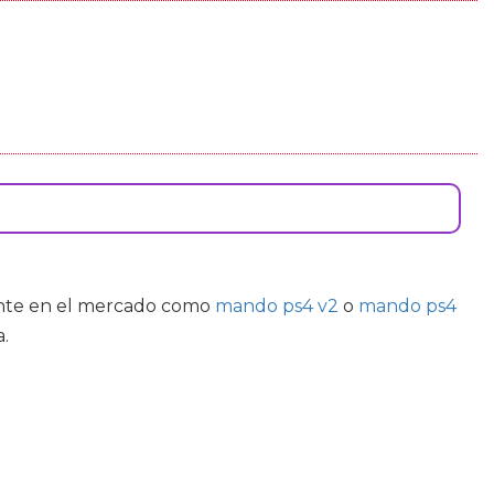
mente en el mercado como
mando ps4 v2
o
mando ps4
.