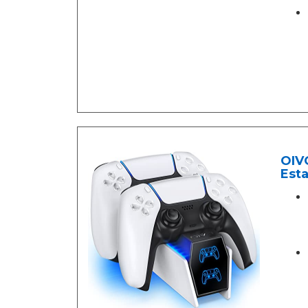
OIVO
Est