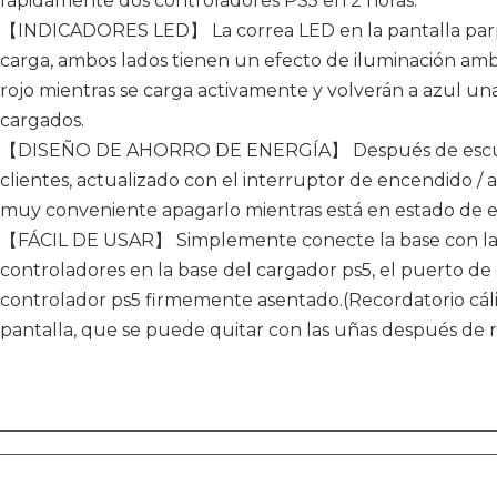
rápidamente dos controladores PS5 en 2 horas.
【INDICADORES LED】 La correa LED en la pantalla parp
carga, ambos lados tienen un efecto de iluminación ambi
rojo mientras se carga activamente y volverán a azul 
cargados.
【DISEÑO DE AHORRO DE ENERGÍA】 Después de escucha
clientes, actualizado con el interruptor de encendido /
muy conveniente apagarlo mientras está en estado de e
【FÁCIL DE USAR】 Simplemente conecte la base con la 
controladores en la base del cargador ps5, el puerto de 
controlador ps5 firmemente asentado.(Recordatorio cáli
pantalla, que se puede quitar con las uñas después de re