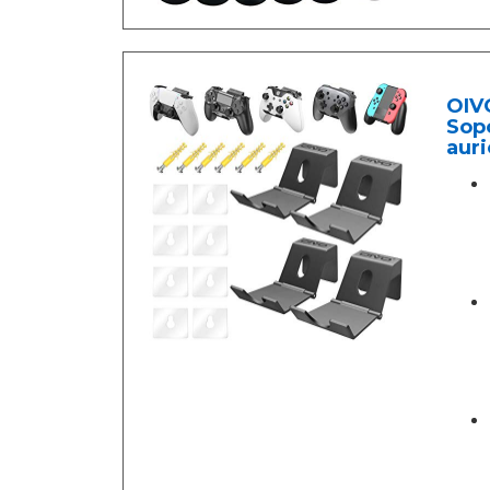
OIV
Sopo
auri