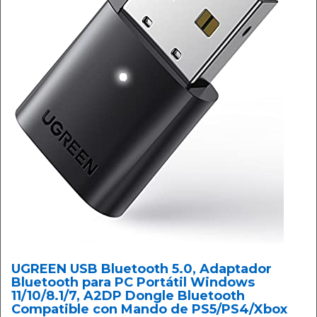
UGREEN USB Bluetooth 5.0, Adaptador
Bluetooth para PC Portátil Windows
11/10/8.1/7, A2DP Dongle Bluetooth
Compatible con Mando de PS5/PS4/Xbox