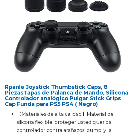
Rpanle Joystick Thumbstick Caps, 8
PiezasTapas de Palanca de Mando, Silicona
Controlador analógico Pulgar Stick Grips
Cap Funda para PS5 PS4 ( Negro)
【Materiales de alta calidad】Material de
silicona flexible, proteger usted querida
controlador contra arañazos, bump, y la