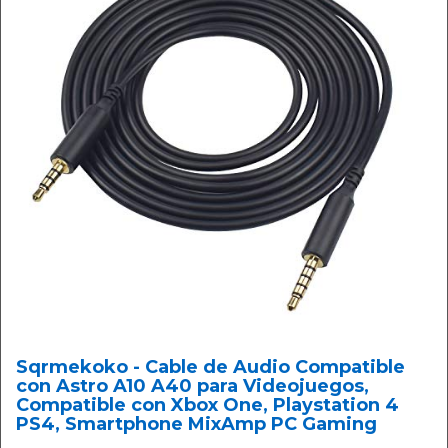
Sqrmekoko - Cable de Audio Compatible
con Astro A10 A40 para Videojuegos,
Compatible con Xbox One, Playstation 4
PS4, Smartphone MixAmp PC Gaming