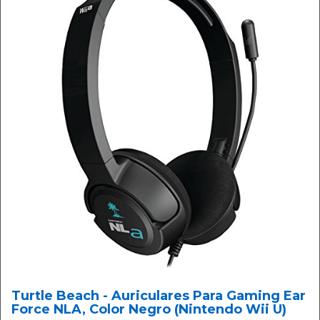
Turtle Beach - Auriculares Para Gaming Ear
Force NLA, Color Negro (Nintendo Wii U)