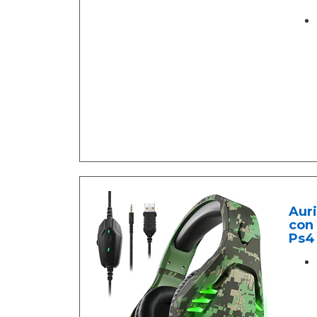
Auri
con
Ps4 