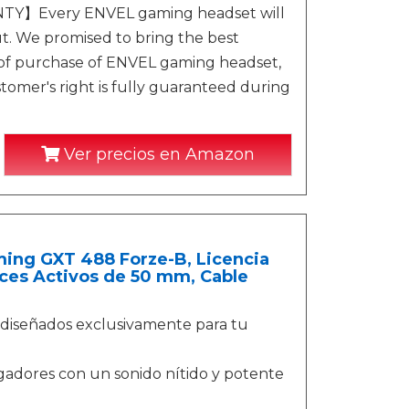
】Every ENVEL gaming headset will
ut. We promised to bring the best
 of purchase of ENVEL gaming headset,
omer's right is fully guaranteed during
Ver precios en Amazon
ing GXT 488 Forze-B, Licencia
voces Activos de 50 mm, Cable
diseñados exclusivamente para tu
dores con un sonido nítido y potente