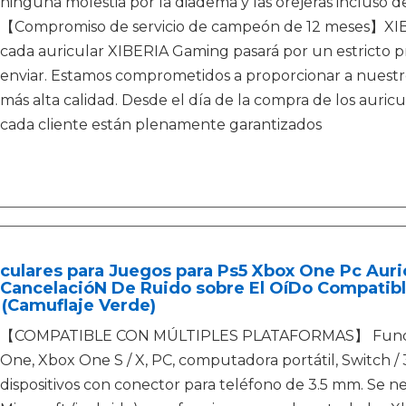
ninguna molestia por la diadema y las orejeras incluso d
【Compromiso de servicio de campeón de 12 meses】XIBE
cada auricular XIBERIA Gaming pasará por un estricto p
enviar. Estamos comprometidos a proporcionar a nuestro
más alta calidad. Desde el día de la compra de los auri
cada cliente están plenamente garantizados
culares para Juegos para Ps5 Xbox One Pc Aur
 CancelacióN De Ruido sobre El OíDo Compatib
(Camuflaje Verde)
【COMPATIBLE CON MÚLTIPLES PLATAFORMAS】 Funciona 
One, Xbox One S / X, PC, computadora portátil, Switch / 
dispositivos con conector para teléfono de 3.5 mm. Se n