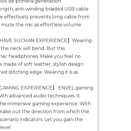
Xbox de primera generación.
th, anti-winding braided USB cable
 effectively prevents long cable from
d mute the mic as effortless volume
HAVE SUCHAN EXPERIENCE】Wearing
the neck will bend. But this
ther headphones. Make you feel no
made of soft leather, stylish design
ed stitching edge. Wearing it is as
GAMING EXPERIENCE】 ENVEL gaming
ith advanced audio techniques. It
the immersive gaming experience. With
 make out the direction from which the
cenario indicators. Let you gain the
level