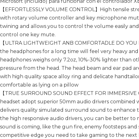
Microsoft (incluido) para funcionar con el controlador 
【EFFORTLESSLY VOLUME CONTROL】High tensile streng
with rotary volume controller and key microphone mute
twining and allows you to control the volume easily an
control one key mute.
【ULTRA LIGHTWEIGHT ANB COMFORTADLE DO YOU 
the headphones for a long time will feel very heavy and 
headphones weighs only 7.2oz, 10%-30% lighter than o
pressure from the head. The head beam and ear pad are 
with high quality space alloy ring and delicate handtailor
comfortable as lying on a pillow
【TRUE SURROUND SOUND EFFECT FOR IMMERSIVE 
headset adopt superior 50mm audio drivers combined w
delivers quality simulated surround sound to enhance 
the high responsive audio drivers, you can be better to
sound is coming, like the gun fire, enemy footsteps and s
competitive edge you need to take gaming to the next 