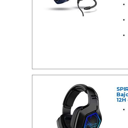
SPIR
Bajo
12H 