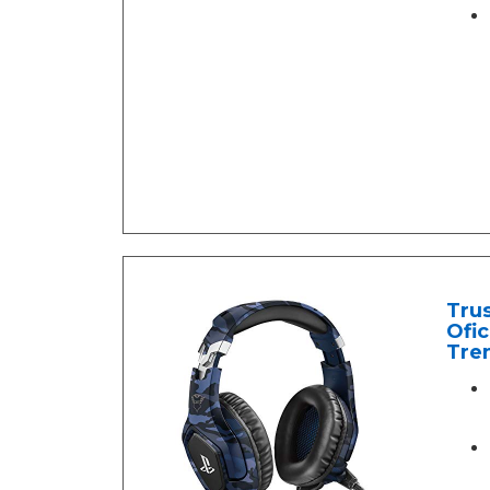
Tru
Ofic
Tren