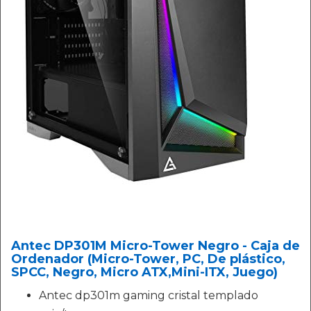
Antec DP301M Micro-Tower Negro - Caja de
Ordenador (Micro-Tower, PC, De plástico,
SPCC, Negro, Micro ATX,Mini-ITX, Juego)
Antec dp301m gaming cristal templado