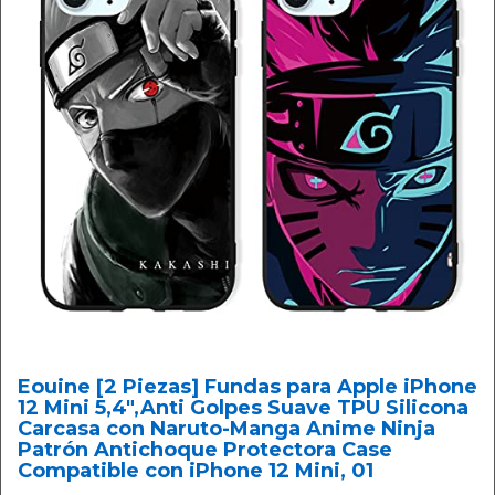
Eouine [2 Piezas] Fundas para Apple iPhone
12 Mini 5,4",Anti Golpes Suave TPU Silicona
Carcasa con Naruto-Manga Anime Ninja
Patrón Antichoque Protectora Case
Compatible con iPhone 12 Mini, 01