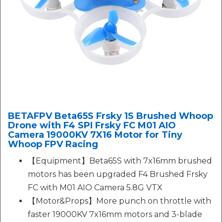
BETAFPV Beta65S Frsky 1S Brushed Whoop
Drone with F4 SPI Frsky FC M01 AIO
Camera 19000KV 7X16 Motor for Tiny
Whoop FPV Racing
【Equipment】Beta65S with 7x16mm brushed
motors has been upgraded F4 Brushed Frsky
FC with M01 AIO Camera 5.8G VTX
【Motor&Props】More punch on throttle with
faster 19000KV 7x16mm motors and 3-blade