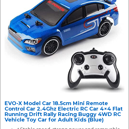
EVO-X Model Car 18.5cm Mini Remote
Control Car 2.4Ghz Electric RC Car 4×4 Flat
Running Drift Rally Racing Buggy 4WD RC
Vehicle Toy Car for Adult Kids (Blue)