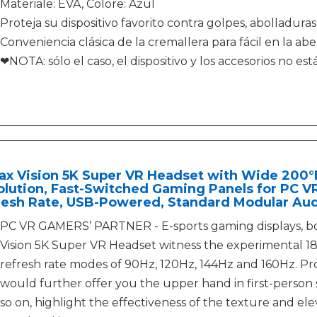
Materiale: EVA, Colore: Azul
Proteja su dispositivo favorito contra golpes, abolladura
Conveniencia clásica de la cremallera para fácil en la aber
❤NOTA: sólo el caso, el dispositivo y los accesorios no est
ax Vision 5K Super VR Headset with Wide 200
lution, Fast-Switched Gaming Panels for PC V
resh Rate, USB-Powered, Standard Modular Aud
PC VR GAMERS’ PARTNER - E-sports gaming displays, boo
Vision 5K Super VR Headset witness the experimental 18
refresh rate modes of 90Hz, 120Hz, 144Hz and 160Hz. Prov
would further offer you the upper hand in first-person s
so on, highlight the effectiveness of the texture and el