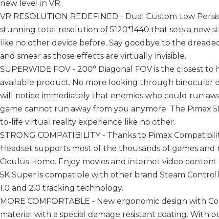
new level in VR.
VR RESOLUTION REDEFINED - Dual Custom Low Persisten
stunning total resolution of 5120*1440 that sets a new 
like no other device before. Say goodbye to the dreaded
and smear as those effects are virtually invisible.
SUPERWIDE FOV - 200° Diagonal FOV is the closest to 
available product. No more looking through binocular e
will notice immediately that enemies who could run away
game cannot run away from you anymore. The Pimax 5K 
to-life virtual reality experience like no other.
STRONG COMPATIBILITY - Thanks to Pimax Compatibilit
Headset supports most of the thousands of games and
Oculus Home. Enjoy movies and internet video content li
5K Super is compatible with other brand Steam Control
1.0 and 2.0 tracking technology.
MORE COMFORTABLE - New ergonomic design with Co
material with a special damage resistant coating. With o