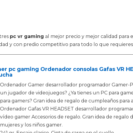
tres
pc vr gaming
al mejor precio y mejor calidad para 
idad y con predio competitivo para todo lo que requieres
er pc gaming Ordenador consolas Gafas VR 
ucha
Ordenador Gamer desarrollador programador Gamer-PC 
un jugador de videojuegos? ¿Ya tienes un PC para gamer
para gamers? Gran idea de regalo de cumpleaños para ad
Ordenador Gafas VR HEADSET desarrollador programad
vídeo gamer Accesorios de regalo. Gran idea de regalo 
mujeres y los niños gamer.
241 gr, Encaje clasico, Cinta de sarga en el cuello