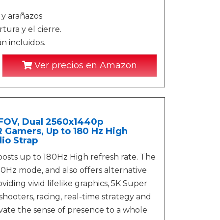
s y arañazos
tura y el cierre.
án incluidos.
Ver precios en Amazon
°FOV, Dual 2560x1440p
R Gamers, Up to 180 Hz High
io Strap
sts up to 180Hz High refresh rate. The
0Hz mode, and also offers alternative
iding vivid lifelike graphics, 5K Super
hooters, racing, real-time strategy and
evate the sense of presence to a whole