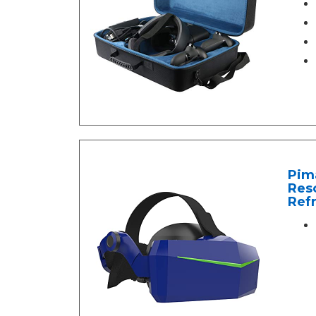
Pim
Reso
Ref