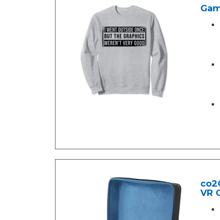
Gam
co2
VR 