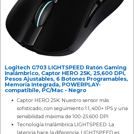
Logitech G703 LIGHTSPEED Ratón Gaming
Inalámbrico, Captor HERO 25K, 25,600 DPI,
Pesos Ajustables, 6 Botones Programables,
Memoría Integrada, POWERPLAY-
compatibile, PC/Mac - Negro
Captor HERO 25K: Nuestro sensor más
sofisticado, con seguimiento 1:1, 400+ IPS y una
sensibilidad máxima de 100-25.600 DPI
Tecnología Inalámbrica LIGHTSPEED: La
latencia hace la diferencia, LIGHTSPEED es