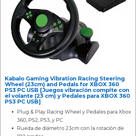
Kabalo Gaming Vibration Racing Steering
Wheel (23cm) and Pedals for XBOX 360
PS3 PC USB [Juegos vibración compite con
el volante (23 cm) y Pedales para XBOX 360
PS3 PC USB]
Plug & Play Racing Wheel y Pedales para Xbox
360, PS2, PS3, y PC
Rueda de diámetro 23cm con la rotación de