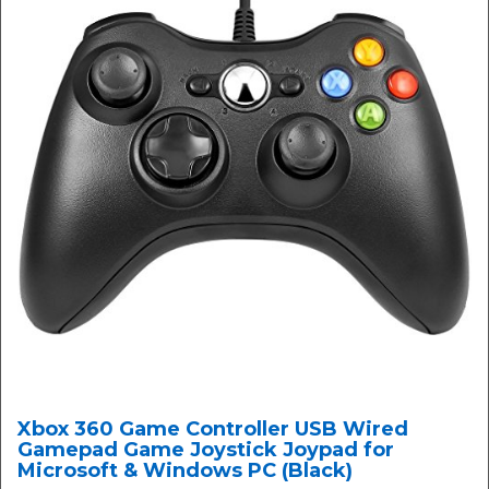
Xbox 360 Game Controller USB Wired
Gamepad Game Joystick Joypad for
Microsoft & Windows PC (Black)