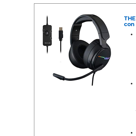
THE 
con 