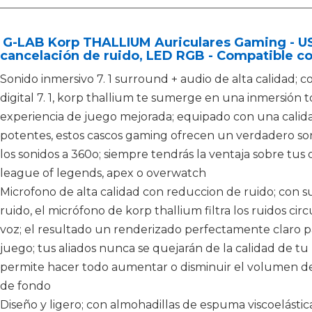
G-LAB Korp THALLIUM Auriculares Gaming - USB
cancelación de ruido, LED RGB - Compatible c
Sonido inmersivo 7. 1 surround + audio de alta calidad; 
digital 7. 1, korp thallium te sumerge en una inmersión t
experiencia de juego mejorada; equipado con una calida
potentes, estos cascos gaming ofrecen un verdadero son
los sonidos a 360o; siempre tendrás la ventaja sobre tu
league of legends, apex o overwatch
Microfono de alta calidad con reduccion de ruido; con s
ruido, el micrófono de korp thallium filtra los ruidos c
voz; el resultado un renderizado perfectamente claro 
juego; tus aliados nunca se quejarán de la calidad de tu
permite hacer todo aumentar o disminuir el volumen del
de fondo
Diseño y ligero; con almohadillas de espuma viscoelástica