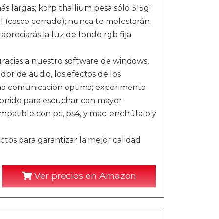
 largas; korp thallium pesa sólo 315g;
l (casco cerrado); nunca te molestarán
preciarás la luz de fondo rgb fija
gracias a nuestro software de windows,
dor de audio, los efectos de los
una comunicación óptima; experimenta
l sonido para escuchar con mayor
ompatible con pc, ps4, y mac; enchúfalo y
os para garantizar la mejor calidad
Ver precios en Amazon