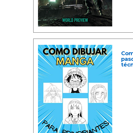
Com
paso
técn