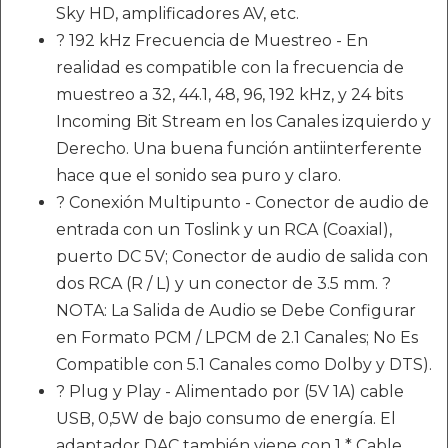
Sky HD, amplificadores AV, etc.
? 192 kHz Frecuencia de Muestreo - En
realidad es compatible con la frecuencia de
muestreo a 32, 44.1, 48, 96, 192 kHz, y 24 bits
Incoming Bit Stream en los Canales izquierdo y
Derecho. Una buena función antiinterferente
hace que el sonido sea puro y claro.
? Conexión Multipunto - Conector de audio de
entrada con un Toslink y un RCA (Coaxial),
puerto DC 5V; Conector de audio de salida con
dos RCA (R / L) y un conector de 3.5 mm. ?
NOTA: La Salida de Audio se Debe Configurar
en Formato PCM / LPCM de 2.1 Canales; No Es
Compatible con 5.1 Canales como Dolby y DTS).
? Plug y Play - Alimentado por (5V 1A) cable
USB, 0,5W de bajo consumo de energía. El
adaptador DAC también viene con 1 * Cable