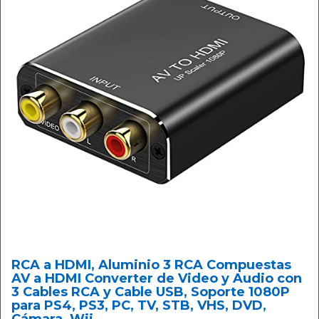
RCA a HDMI, Aluminio 3 RCA Compuestas
AV a HDMI Converter de Video y Audio con
3 Cables RCA y Cable USB, Soporte 1080P
para PS4, PS3, PC, TV, STB, VHS, DVD,