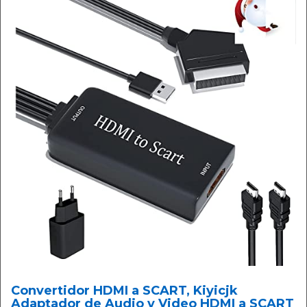
Convertidor HDMI a SCART, Kiyicjk
Adaptador de Audio y Video HDMI a SCART