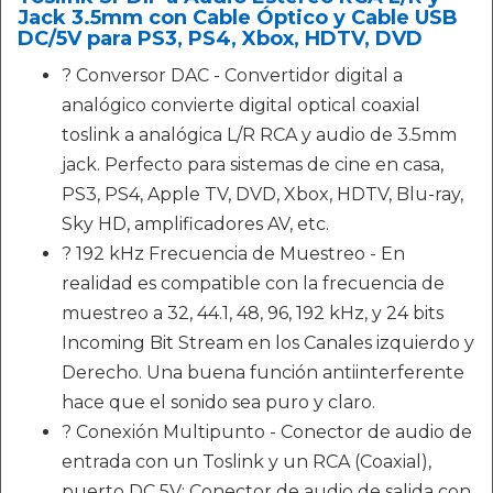
Jack 3.5mm con Cable Óptico y Cable USB
DC/5V para PS3, PS4, Xbox, HDTV, DVD
? Conversor DAC - Convertidor digital a
analógico convierte digital optical coaxial
toslink a analógica L/R RCA y audio de 3.5mm
jack. Perfecto para sistemas de cine en casa,
PS3, PS4, Apple TV, DVD, Xbox, HDTV, Blu-ray,
Sky HD, amplificadores AV, etc.
? 192 kHz Frecuencia de Muestreo - En
realidad es compatible con la frecuencia de
muestreo a 32, 44.1, 48, 96, 192 kHz, y 24 bits
Incoming Bit Stream en los Canales izquierdo y
Derecho. Una buena función antiinterferente
hace que el sonido sea puro y claro.
? Conexión Multipunto - Conector de audio de
entrada con un Toslink y un RCA (Coaxial),
puerto DC 5V; Conector de audio de salida con