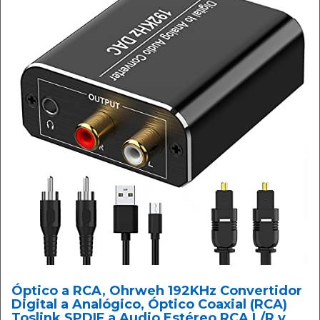
Óptico a RCA, Ohrweh 192KHz Convertidor
Digital a Analógico, Óptico Coaxial (RCA)
Toslink SPDIF a Audio Estéreo RCA L/R y