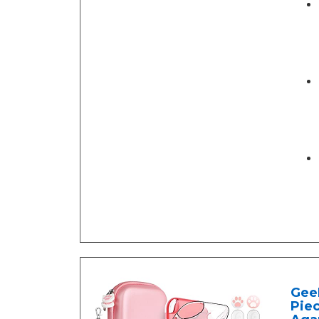
GeeR
Piec