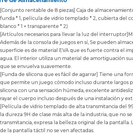
rre de Almacenamiento
[Conjunto rentable de 8 piezas] Caja de almacenamiento c
funda * 1, película de vidrio templado * 2, cubierta del c
blanco * 1 + transparente * 2)
[Artículos necesarios para llevar la luz del interruptor]
Además de la consola de juegos en sí, Se pueden almace
superficie es de material EVA que es fuerte contra el im
agua. El interior utiliza un material de amortiguación 
que se envuelva suavemente.
[Funda de silicona que es fácil de agarrar] Tiene una for
que permite un juego cómodo incluso durante largos p
silicona con una sensación húmeda, excelente antidesliza
rayar el cuerpo incluso después de una instalación y ext
[Película de vidrio templado de alta transmitancia del 9
la dureza 9H de clase más alta de la industria, que no se
transmitancia, expresa la belleza original de la pantalla.
de la pantalla táctil no se ven afectadas.