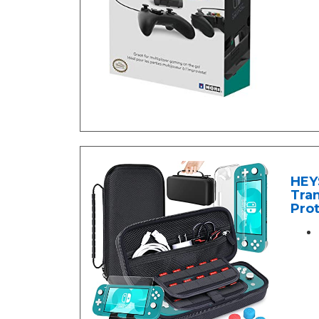
HEY
Tran
Prot