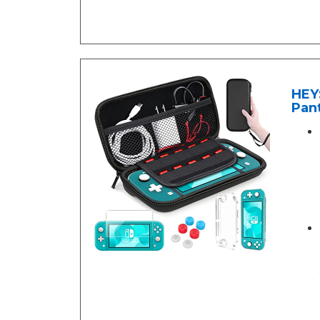
HEYS
Pant