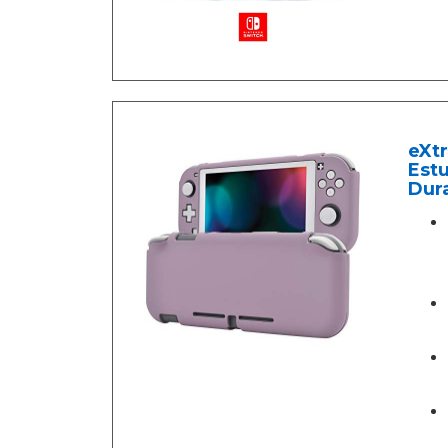
eXtr
Estu
Dura