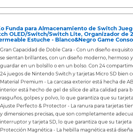
o Funda para Almacenamiento de Switch Jueg
tch OLED/Switch/Switch Lite, Organizador de 
ermeable Estuche - Blanco&Negro Game Conso
Gran Capacidad de Doble Cara - Con un diseño exquisit
se sientan brillantes, con un diseño moderno, hermoso 
guardar en un bolsillo o en un bolso. Con 24 comparti
24 juegos de Nintendo Switch y tarjetas Micro SD bien c
Material Premium - La carcasa exterior está hecha de ABS
interior está hecho de gel de sílice de alta calidad par
rasguños, golpes y polvo, lo que garantiza que su tarjet
Ajuste Perfecto & Protector - La ranura para tarjetas 
y dimensiones precisas, que son completamente adecuad
interruptor y tarjeta SD, lo que garantiza que su tarjet
Protección Magnética - La hebilla magnética está diseñad