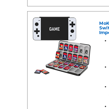
MoK
Swi
Imp