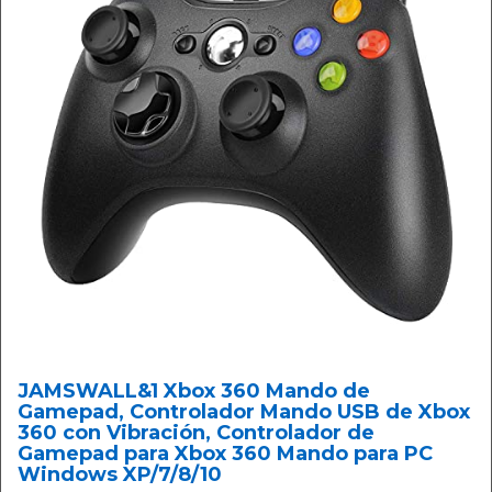
JAMSWALL&1 Xbox 360 Mando de
Gamepad, Controlador Mando USB de Xbox
360 con Vibración, Controlador de
Gamepad para Xbox 360 Mando para PC
Windows XP/7/8/10