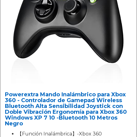
Powerextra Mando Inalámbrico para Xbox
360 - Controlador de Gamepad Wireless
Bluetooth Alta Sensibilidad Joystick con
Doble Vibración Ergonomía para Xbox 360
Windows XP 7 10 -Bluetooth 10 Metros
Negro
【Función Inalámbrica】-Xbox 360