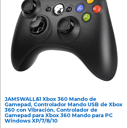
JAMSWALL&1 Xbox 360 Mando de
Gamepad, Controlador Mando USB de Xbox
360 con Vibración, Controlador de
Gamepad para Xbox 360 Mando para PC
Windows XP/7/8/10