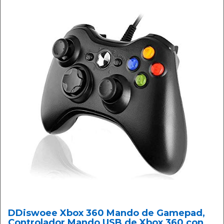
DDiswoee Xbox 360 Mando de Gamepad,
Controlador Mando USB de Xbox 360 con