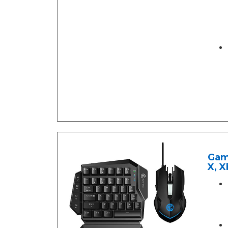
Gam
X, X