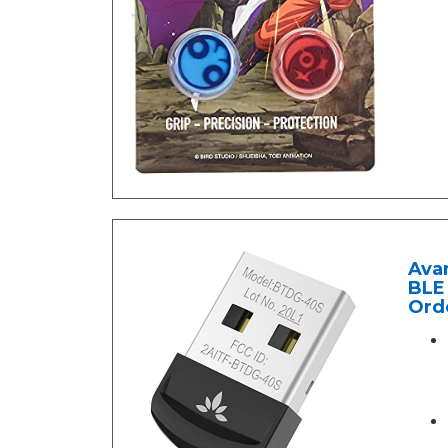
Ava
BLE 
Orde