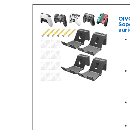
OIV
Sopo
auri