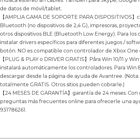
música estéreo sin cables. También para Skype, Google 
de datos de móvil/tablet.
【AMPLIA GAMA DE SOPORTE PARA DISPOSITIVOS】conec
Bluetooth (no dispositivos de 2,4 G), impresoras, proyec
otros dispositivos BLE (Bluetooth Low Energy). Para lo
instalar drivers específicos para diferentes juegos / soft
botón. NO es compatible con controlador de Xbox One 
【PLUG & PLAY o DRIVER GRATIS】Pâra Win 10/11 y Win 8
instalará automáticamente los controladores. Para Win 8, 7
descargar desde la página de ayuda de Avantree. (Nota:
totalmente GRATIS. Otros sitios pueden cobrarle.)
【24 MESES DE GARANTÍA】garantía de 24 meses. Con guí
preguntas más frecuentes online para ofrecerle una ayuda
931786261.