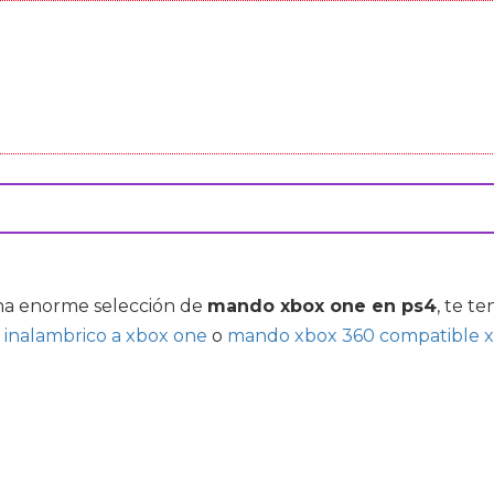
 una enorme selección de
mando xbox one en ps4
, te t
inalambrico a xbox one
o
mando xbox 360 compatible 