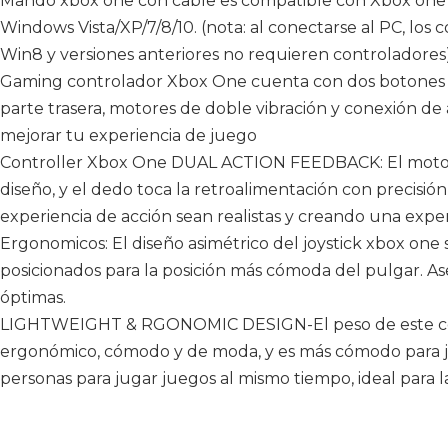
Mando xbox one con cable es compatible con Xbox one X
Windows Vista/XP/7/8/10. (nota: al conectarse al PC, los 
Win8 y versiones anteriores no requieren controladores
Gaming controlador Xbox One cuenta con dos botones d
parte trasera, motores de doble vibración y conexión de
mejorar tu experiencia de juego
Controller Xbox One DUAL ACTION FEEDBACK: El motor 
diseño, y el dedo toca la retroalimentación con precisión
experiencia de acción sean realistas y creando una exper
Ergonomicos: El diseño asimétrico del joystick xbox one
posicionados para la posición más cómoda del pulgar. 
óptimas.
LIGHTWEIGHT & RGONOMIC DESIGN-El peso de este cont
ergonómico, cómodo y de moda, y es más cómodo para j
personas para jugar juegos al mismo tiempo, ideal para la d