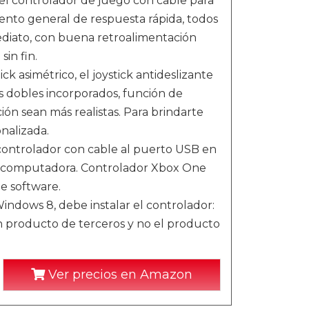
el controlador de juego con cable para
ento general de respuesta rápida, todos
ediato, con buena retroalimentación
in fin.
ck asimétrico, el joystick antideslizante
s dobles incorporados, función de
ión sean más realistas. Para brindarte
nalizada.
l controlador con cable al puerto USB en
su computadora. Controlador Xbox One
de software.
indows 8, debe instalar el controlador:
n producto de terceros y no el producto
Ver precios en Amazon