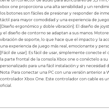
tiene un conector de audio para auriculares de 3,5 mm, 
xbox one proporciona una alta sensibilidad y un rendimi
los botones son fáciles de presionar y responder de inm
táctil para mayor comodidad y una experiencia de juego s
[Diseño ergonómico y doble vibración]: El diseño de joysti
y el diseño de contorno se adaptan a sus manos. Motore
vibración de soporte, lo que hace que el impacto y la acc
una experiencia de juego más real, emocionante y perso
[Fácil de usar]: Es fácil de usar, simplemente conecte e
la parte frontal de la consola Xbox one o conéctelo a 
personalizado para una fácil instalación y sin necesidad 
Nota: Para conectar una PC con una versión anterior a W
controlador Xbox One. Este controlador con cable es u
oficial.