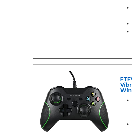
FTF
Vibr
Win