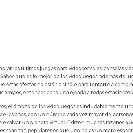
rar los últimos juegos para videoconsolas, consolas y acc
¿Sabes qué es lo mejor de los videojuegos, además de ju
ue estas ofertas no están ahí sólo para tentarte a comp
tus amigos, entonces echa una ojeada a todas estas increí
vos, el ámbito de los videojuegos es indudablemente uno
de los años, con un número cada vez mayor de personas
o salvar un planeta virtual. Existen muchas razones que
os sean tan populares es que uno no es un mero espectad