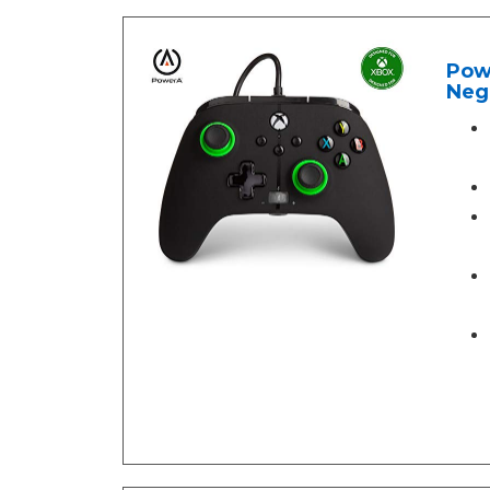
Powe
Negr