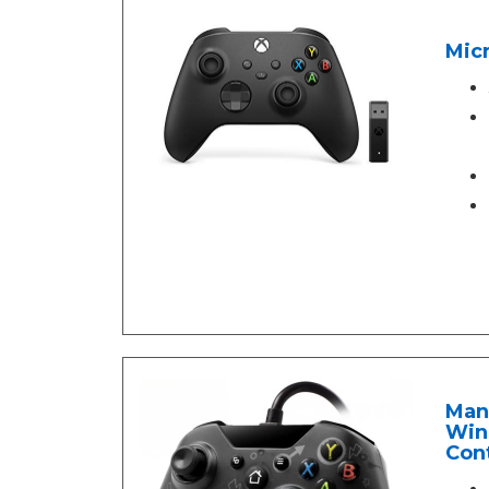
Mic
Man
Wind
Cont