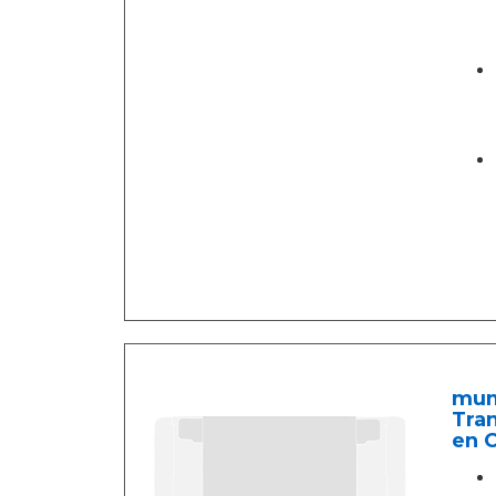
mumi
Tra
en C