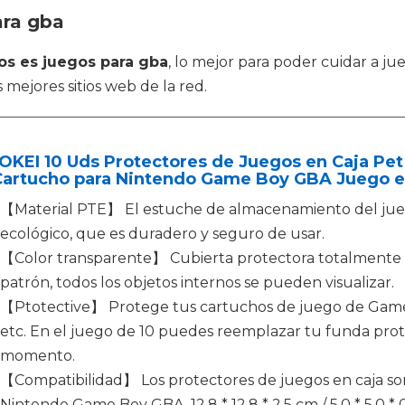
ara gba
los es juegos para gba
, lo mejor para poder cuidar a j
 mejores sitios web de la red.
OKEI 10 Uds Protectores de Juegos en Caja Pet
Cartucho para Nintendo Game Boy GBA Juego e
【Material PTE】 El estuche de almacenamiento del jue
ecológico, que es duradero y seguro de usar.
【Color transparente】 Cubierta protectora totalmente tr
patrón, todos los objetos internos se pueden visualizar.
【Ptotective】 Protege tus cartuchos de juego de Gamebo
etc. En el juego de 10 puedes reemplazar tu funda pro
momento.
【Compatibilidad】 Los protectores de juegos en caja so
Nintendo Game Boy GBA, 12,8 * 12,8 * 2,5 cm / 5,0 * 5,0 