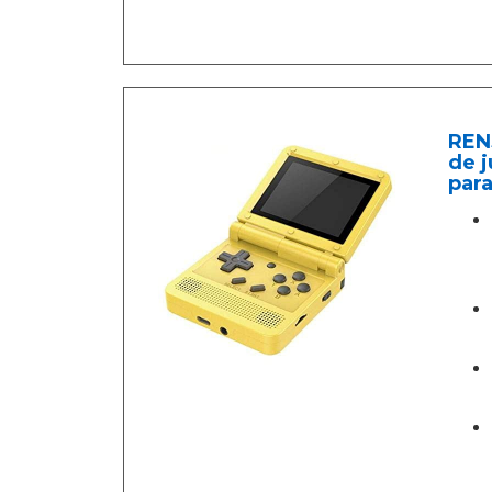
REN
de j
para